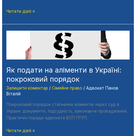
Читати далі »
Як
подати
на
аліменти
в
Україні:
Як подати на аліменти в Україні:
покроковий
покроковий порядок
порядок
Залишити коментар
/
Сімейне право
/
Адвокат Панов
Віталій
Покроковий порядок стягнення аліментів через суд в
Україні: документи, підсудність, виконавче провадження.
Практичні поради адвоката ВСП ГРУП.
Читати далі »