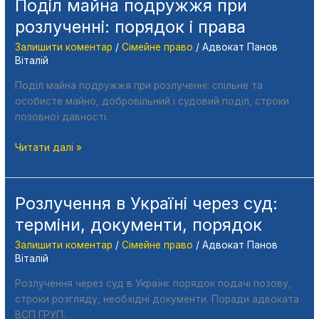
Поділ майна подружжя при
розлученні: порядок і права
Залишити коментар
/
Сімейне право
/
Адвокат Панов
Віталій
Поділ майна подружжя при розлученні: спільне та
особисте майно, добровільний і судовий поділ, строки
позовної давності.
Читати далі »
Розлучення в Україні через суд:
Розлучення
в
терміни, документи, порядок
Україні
Залишити коментар
/
Сімейне право
/
Адвокат Панов
через
Віталій
суд:
терміни,
Розлучення через суд в Україні: порядок подачі позову,
документи,
строки розгляду, необхідні документи. Поради адвоката
порядок
ВСП ГРУП.