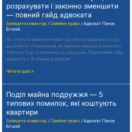
2026:
розрахувати і законно зменшити
як
— повний гайд адвоката
стягнути,
розрахувати
Залишити коментар
/
Сімейне право
/
Адвокат Панов
і
Віталій
законно
Як стягнути аліменти через суд або нотаріальну угоду,
зменшити
що робити з боржником, як законно зменшити виплати і
—
стягнути борг із платника за кордоном. Практичний гайд
повний
адвоката з 18-річним досвідом.
гайд
адвоката
Читати далі »
Поділ майна подружжя — 5
Поділ
майна
типових помилок, які коштують
подружжя
квартири
—
5
Залишити коментар
/
Сімейне право
/
Адвокат Панов
типових
Віталій