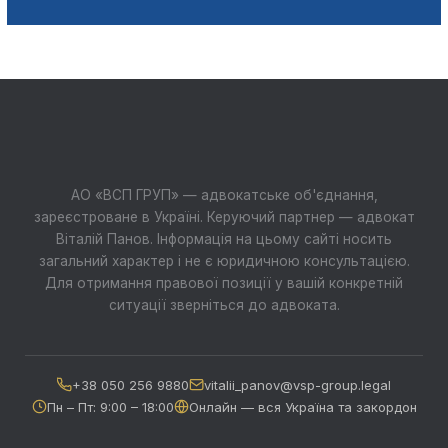
АО «ВСП ГРУП» — адвокатське об'єднання,
зареєстроване в Україні. Керуючий партнер — адвокат
Віталій Панов. Інформація на цьому сайті носить
загальний характер і не є юридичною консультацією.
Для отримання правової позиції у вашій конкретній
ситуації зверніться до адвоката.
+38 050 256 9880
vitalii_panov@vsp-group.legal
Пн – Пт: 9:00 – 18:00
Онлайн — вся Україна та закордон