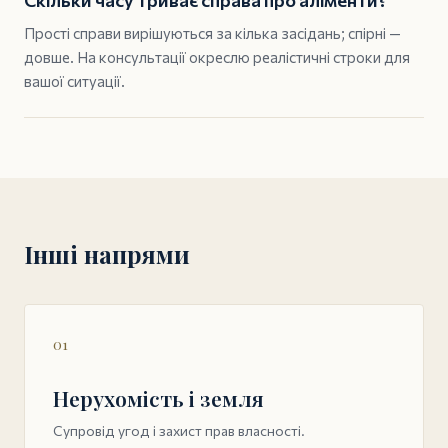
Скільки часу триває справа про аліменти?
Прості справи вирішуються за кілька засідань; спірні —
довше. На консультації окреслю реалістичні строки для
вашої ситуації.
Інші напрями
01
Нерухомість і земля
Супровід угод і захист прав власності.