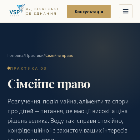
АДВОКАТСЬКЕ
Консультація
ОБ'ЄДНАННЯ
Головна
/
Практики
/
Сімейне право
ПРАКТИКА 03
Сімейне право
Розлучення, поділ майна, аліменти та спори
про дітей — питання, де емоції високі, а ціна
рішень велика. Веду такі справи спокійно,
конфіденційно і з захистом ваших інтересів
на кожному етапі.