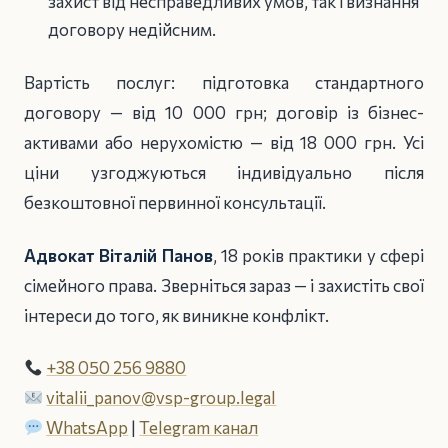
захист від несправедливих умов, так і визнання
договору недійсним.
Вартість послуг: підготовка стандартного
договору — від 10 000 грн; договір із бізнес-
активами або нерухомістю — від 18 000 грн. Усі
ціни узгоджуються індивідуально після
безкоштовної первинної консультації.
Адвокат Віталій Панов
, 18 років практики у сфері
сімейного права. Зверніться зараз — і захистіть свої
інтереси до того, як виникне конфлікт.
+38 050 256 9880
vitalii_panov@vsp-group.legal
WhatsApp
|
Telegram канал