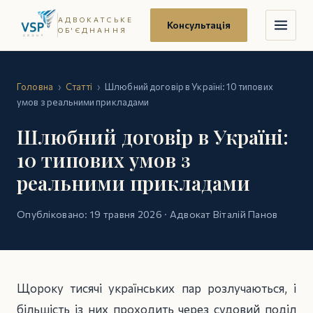
АДВОКАТСЬКЕ
Консультація
ОБ'ЄДНАННЯ
Головна
›
Статті
›
Шлюбний договір в Україні: 10 типових
умов з реальними прикладами
Шлюбний договір в Україні:
10 типових умов з
реальними прикладами
Опубліковано: 19 травня 2026 · Адвокат Віталій Панов
Щороку тисячі українських пар розлучаються, і
більшість із них проходить через судовий поділ