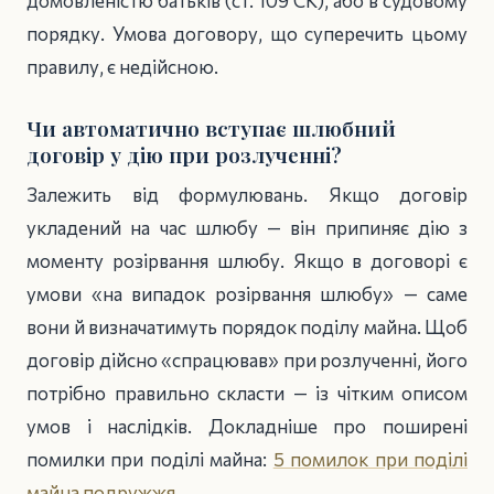
домовленістю батьків (ст. 109 СК), або в судовому
порядку. Умова договору, що суперечить цьому
правилу, є недійсною.
Чи автоматично вступає шлюбний
договір у дію при розлученні?
Залежить від формулювань. Якщо договір
укладений на час шлюбу — він припиняє дію з
моменту розірвання шлюбу. Якщо в договорі є
умови «на випадок розірвання шлюбу» — саме
вони й визначатимуть порядок поділу майна. Щоб
договір дійсно «спрацював» при розлученні, його
потрібно правильно скласти — із чітким описом
умов і наслідків. Докладніше про поширені
помилки при поділі майна:
5 помилок при поділі
майна подружжя
.