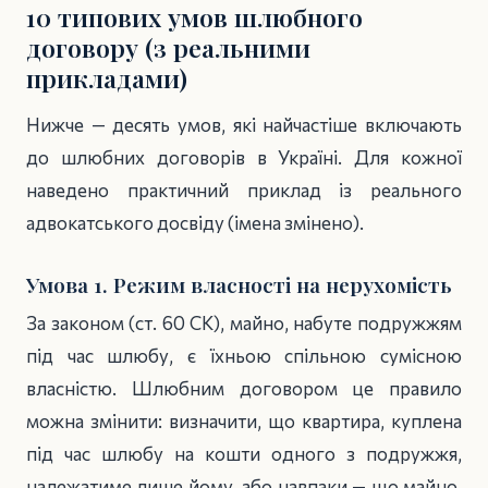
10 типових умов шлюбного
договору (з реальними
прикладами)
Нижче — десять умов, які найчастіше включають
до шлюбних договорів в Україні. Для кожної
наведено практичний приклад із реального
адвокатського досвіду (імена змінено).
Умова 1. Режим власності на нерухомість
За законом (ст. 60 СК), майно, набуте подружжям
під час шлюбу, є їхньою спільною сумісною
власністю. Шлюбним договором це правило
можна змінити: визначити, що квартира, куплена
під час шлюбу на кошти одного з подружжя,
належатиме лише йому, або навпаки — що майно,