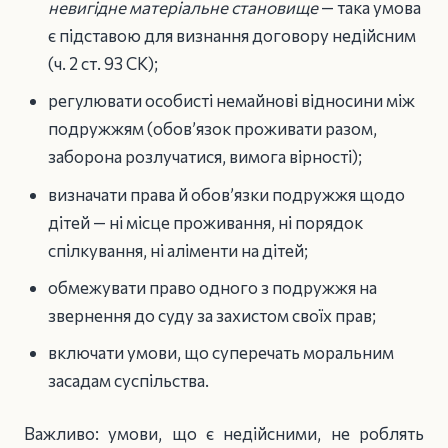
невигідне матеріальне становище
— така умова
є підставою для визнання договору недійсним
(ч. 2 ст. 93 СК);
регулювати особисті немайнові відносини між
подружжям (обов’язок проживати разом,
заборона розлучатися, вимога вірності);
визначати права й обов’язки подружжя щодо
дітей — ні місце проживання, ні порядок
спілкування, ні аліменти на дітей;
обмежувати право одного з подружжя на
звернення до суду за захистом своїх прав;
включати умови, що суперечать моральним
засадам суспільства.
Важливо: умови, що є недійсними, не роблять