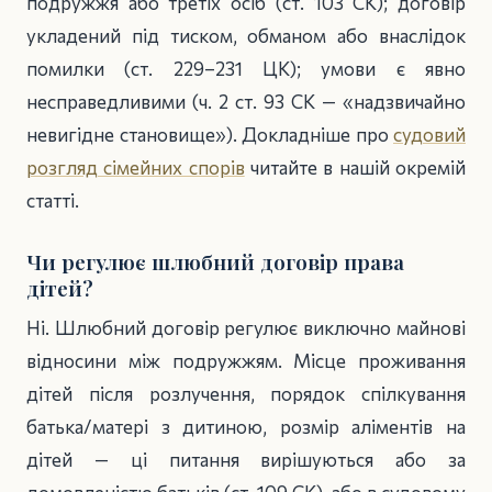
подружжя або третіх осіб (ст. 103 СК); договір
укладений під тиском, обманом або внаслідок
помилки (ст. 229–231 ЦК); умови є явно
несправедливими (ч. 2 ст. 93 СК — «надзвичайно
невигідне становище»). Докладніше про
судовий
розгляд сімейних спорів
читайте в нашій окремій
статті.
Чи регулює шлюбний договір права
дітей?
Ні. Шлюбний договір регулює виключно майнові
відносини між подружжям. Місце проживання
дітей після розлучення, порядок спілкування
батька/матері з дитиною, розмір аліментів на
дітей — ці питання вирішуються або за