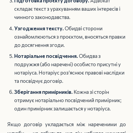
Підготовка проєкту договору.
Адвокат
складає текст з урахуванням ваших інтересів і
чинного законодавства.
Узгодження тексту.
Обидві сторони
ознайомлюються з проєктом, вносяться правки
до досягнення згоди.
Нотаріальне посвідчення.
Обидва з
подружжя (або наречені) особисто присутні у
нотаріуса. Нотаріус роз’яснює правові наслідки
та посвідчує договір.
Зберігання примірників.
Кожна зі сторін
отримує нотаріально посвідчений примірник;
один примірник залишається у нотаріуса.
Якщо договір укладається між нареченими до