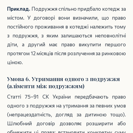
Приклад.
Подружжя спільно придбало котедж за
містом. У договорі вони визначили, що право
постійного проживання в котеджі належить тому
з подружжя, з яким залишаються неповнолітні
діти, а другий має право викупити першого
протягом 12 місяців після розлучення за ринковою
ціною.
Умова 6. Утримання одного з подружжя
(аліменти між подружжям)
Статті 75–91 СК України передбачають право
одного з подружжя на утримання за певних умов
(непрацездатність, догляд за дитиною тощо).
Шлюбний договір дозволяє розширити або
обмежити ці права: встановити конкретну суму