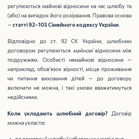
регулюються майнові відносини на час шлюбу та
(або) на випадок його розірвання. Правова основа
—
статті 92–103 Сімейного кодексу України
.
Відповідно до ст. 92 СК України, шлюбним
договором регулюються
майнові
відносини між
подружжям. Особисті немайнові відносини —
наприклад, обов’язок вірності, місце проживання
чи питання виховання дітей — до договору
включати не можна, і такі умови вважатимуться
недійсними.
Коли укладають шлюбний договір?
Договір
можна укласти:
до реєстрації шлюбу (набирає чинності з дня