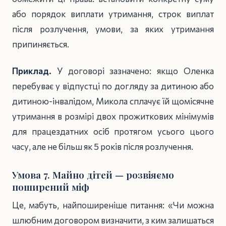
або порядок виплати утримання, строк виплат
після розлучення, умови, за яких утримання
припиняється.
Приклад.
У договорі зазначено: якщо Оленка
перебуває у відпустці по догляду за дитиною або
дитиною-інвалідом, Микола сплачує їй щомісячне
утримання в розмірі двох прожиткових мінімумів
для працездатних осіб протягом усього цього
часу, але не більш як 5 років після розлучення.
Умова 7. Майно дітей — розвіяємо
поширений міф
Це, мабуть, найпоширеніше питання: «Чи можна
шлюбним договором визначити, з ким залишаться