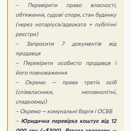
– Перевірити право власності,
обтяження, судові спори, стан будинку
(через нотаріуса/адвоката + публічні
реєстри)
– Запросити 7 документів від
продавця
– Перевірити особисто продавця і
його повноваження
– Окремо — права третіх осіб
(співвласники, неповнолітні,
спадкоємці)
– Окремо — комунальні борги і ОСББ
–
Юридична перевірка коштує від 12
000 грн (~$300). Втрата квартири —