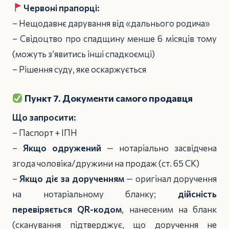
Червоні прапорці:
– Нещодавнє дарування від «дальнього родича»
– Свідоцтво про спадщину менше 6 місяців тому
(можуть з’явитись інші спадкоємці)
– Рішення суду, яке оскаржується
Пункт 7. Документи самого продавця
Що запросити:
– Паспорт + ІПН
–
Якщо одружений
— нотаріально засвідчена
згода чоловіка/дружини на продаж (ст. 65 СК)
–
Якщо діє за дорученням
— оригінал доручення
на нотаріальному бланку;
дійсність
перевіряється QR-кодом
, нанесеним на бланк
(сканування підтверджує, що доручення не