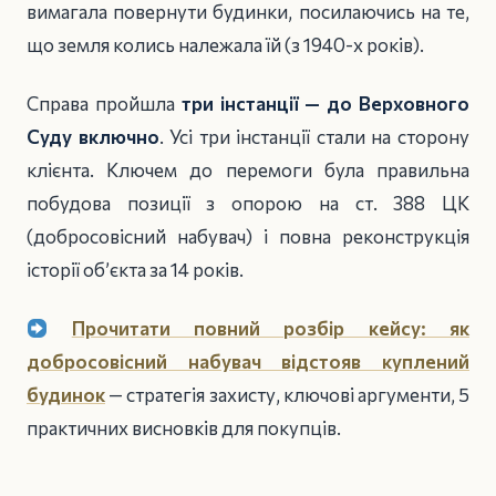
вимагала повернути будинки, посилаючись на те,
що земля колись належала їй (з 1940-х років).
Справа пройшла
три інстанції — до Верховного
Суду включно
. Усі три інстанції стали на сторону
клієнта. Ключем до перемоги була правильна
побудова позиції з опорою на ст. 388 ЦК
(добросовісний набувач) і повна реконструкція
історії об’єкта за 14 років.
Прочитати повний розбір кейсу: як
добросовісний набувач відстояв куплений
будинок
— стратегія захисту, ключові аргументи, 5
практичних висновків для покупців.