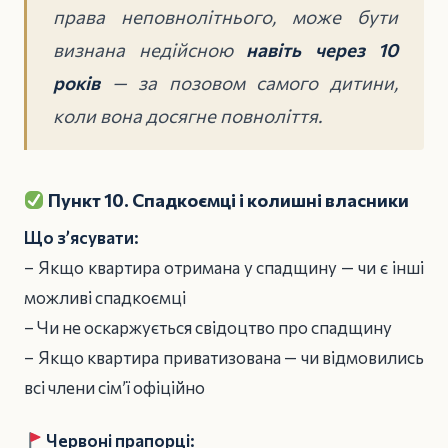
права неповнолітнього, може бути
визнана недійсною
навіть через 10
років
— за позовом самого дитини,
коли вона досягне повноліття.
Пункт 10. Спадкоємці і колишні власники
Що з’ясувати:
– Якщо квартира отримана у спадщину — чи є інші
можливі спадкоємці
– Чи не оскаржується свідоцтво про спадщину
– Якщо квартира приватизована — чи відмовились
всі члени сім’ї офіційно
Червоні прапорці: