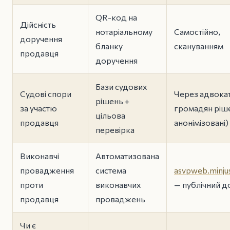
QR-код на
Дійсність
нотаріальному
Самостійно,
доручення
бланку
скануванням
продавця
доручення
Бази судових
Судові спори
Через адвокат
рішень +
за участю
громадян ріш
цільова
продавця
анонімізовані)
перевірка
Виконавчі
Автоматизована
провадження
система
asvpweb.minjus
проти
виконавчих
— публічний д
продавця
проваджень
Чи є