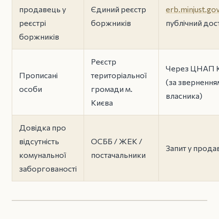
продавець у
Єдиний реєстр
erb.minjust.gov
реєстрі
боржників
публічний дос
боржників
Реєстр
Через ЦНАП 
Прописані
територіальної
(за звернення
особи
громади м.
власника)
Києва
Довідка про
відсутність
ОСББ / ЖЕК /
Запит у прода
комунальної
постачальники
заборгованості