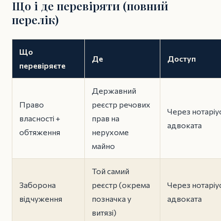
Що і де перевіряти (повний
перелік)
Що
Де
Доступ
перевіряєте
Державний
Право
реєстр речових
Через нотаріу
власності +
прав на
адвоката
обтяження
нерухоме
майно
Той самий
Заборона
реєстр (окрема
Через нотаріу
відчуження
позначка у
адвоката
витязі)