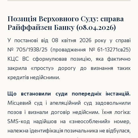
Позиція Верховного Суду: справа
Райффайзен Банку (08.04.2026)
У постанові від 08 квітня 2026 року у справі
№705/1938/25 (провадження №61-13271св25)
КЦС ВС сформулював позицію, яка фактично
закрила «просту» дорогу до визнання таких
кредитів недійсними.
Що встановили суди попередніх інстанцій.
Місцевий суд і апеляційний суд задовольнили
позов і визнали договір недійсним. Їхня логіка:
SMS-код надійшов на «знеособлений» номер,
належна ідентифікація позичальника не відбулася,