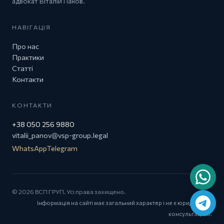
адвокат Віталій Панов.
НАВІГАЦІЯ
Про нас
Практики
Статті
Контакти
КОНТАКТИ
+38 050 256 9880
vitalii_panov@vsp-group.legal
WhatsApp
Telegram
© 2026 ВСП ГРУП. Усі права захищено.
Інформація на сайті має загальний характер і не є юридичною
консультацією.