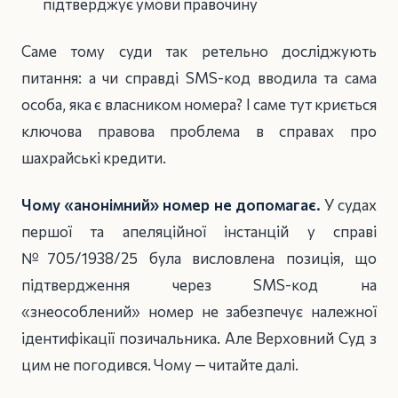
підтверджує умови правочину
Саме тому суди так ретельно досліджують
питання: а чи справді SMS-код вводила та сама
особа, яка є власником номера? І саме тут криється
ключова правова проблема в справах про
шахрайські кредити.
Чому «анонімний» номер не допомагає.
У судах
першої та апеляційної інстанцій у справі
№705/1938/25 була висловлена позиція, що
підтвердження через SMS-код на
«знеособлений» номер не забезпечує належної
ідентифікації позичальника. Але Верховний Суд з
цим не погодився. Чому — читайте далі.