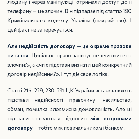
людину і через маніпуляції отримали доступ до її
телефону — це злочин. Він підпадає під статтю 190
Кримінального кодексу України (шахрайство). І
цей факт не заперечується.
Але недійсність договору — це окреме правове
питання.
Цивільне право запитує не «чи вчинено
злочин?», а «чи є підстави визнати цей конкретний
договір недійсним?». І тут діє своя логіка.
Статті 215, 229, 230, 231 ЦК України встановлюють
підстави недійсності правочину: насильство,
обман, помилка, зловмисна домовленість. Але ці
підстави стосуються відносин
між сторонами
договору
— тобто між позичальником і банком.